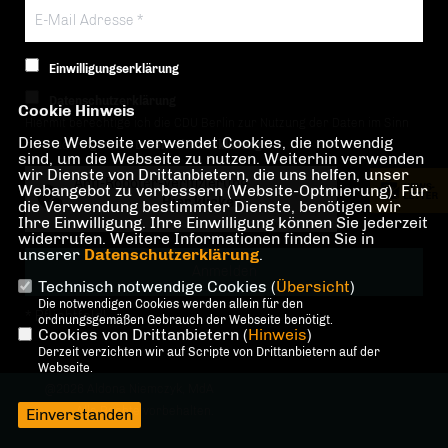
Einwilligungserklärung
Datenschutzerklärung
Cookie Hinweis
Hiermit berechtige ich die CDU Berlin zur Nutzung der Daten im Sinn
Diese Webseite verwendet Cookies, die notwendig
der nachfolgenden
Datenschutzerklärung.*
sind, um die Webseite zu nutzen. Weiterhin verwenden
wir Dienste von Drittanbietern, die uns helfen, unser
Anti-Roboter-Verifizierung
Webangebot zu verbessern (Website-Optmierung). Für
Hier klicken
die Verwendung bestimmter Dienste, benötigen wir
Ihre Einwilligung. Ihre Einwilligung können Sie jederzeit
Friendly
Captcha ⇗
widerrufen. Weitere Informationen finden Sie in
unserer
Datenschutzerklärung
.
Technisch notwendige Cookies (
Übersicht
)
Die notwendigen Cookies werden allein für den
* Pflichtfeld!
ordnungsgemäßen Gebrauch der Webseite benötigt.
Cookies von Drittanbietern (
Hinweis
)
Derzeit verzichten wir auf Scripte von Drittanbietern auf der
Webseite.
@2026 Aldona Niemczyk, MdA
Alle Rechte vorbehalten.
Einverstanden