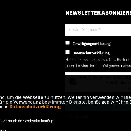
NEWSLETTER ABONNIER
Einwilligungserklärung
Datenschutzerklärung
Hiermit berechtige ich die CDU Berlin z
Daten im Sinn der nachfolgenden
Daten
Anti-Roboter-Verifizierung
Hier klicken
Fr
d, um die Webseite zu nutzen. Weiterhin verwenden wir Dien
die Verwendung bestimmter Dienste, benötigen wir Ihre Einw
serer
Datenschutzerklärung
.
* Pflichtfeld!
 Gebrauch der Webseite benötigt.
eite.