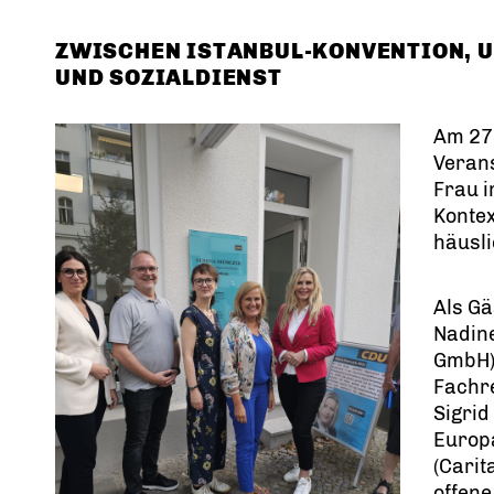
ZWISCHEN ISTANBUL-KONVENTION,
UND SOZIALDIENST
Am 27
Veran
Frau i
Kontex
häusli
Als Gä
Nadine
GmbH),
Fachre
Sigrid
Europa
(Carit
offene