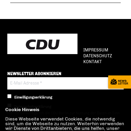
IMPRESSUM
DATENSCHUTZ
KONTAKT
NEWSLETTER ABONNIEREN
Einwilligungserklärung
Datenschutzerklärung
Cookie Hinweis
Hiermit berechtige ich die CDU Berlin zur Nutzung der Daten im Sinn
Diese Webseite verwendet Cookies, die notwendig
der nachfolgenden
Datenschutzerklärung.*
sind, um die Webseite zu nutzen. Weiterhin verwenden
wir Dienste von Drittanbietern, die uns helfen, unser
Anti-Roboter-Verifizierung