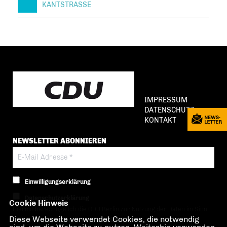
KANTSTRASSE
IMPRESSUM
DATENSCHUTZ
KONTAKT
NEWSLETTER ABONNIEREN
Einwilligungserklärung
Datenschutzerklärung
Cookie Hinweis
Hiermit berechtige ich die CDU Berlin zur Nutzung der Daten im Sinn
Diese Webseite verwendet Cookies, die notwendig
der nachfolgenden
Datenschutzerklärung.*