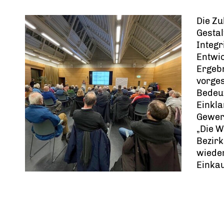
Die Zu
Gestal
Integr
Entwi
Ergeb
vorges
Bedeut
Einkl
Gewer
Die Wi
Bezirk
wieder
Einkau