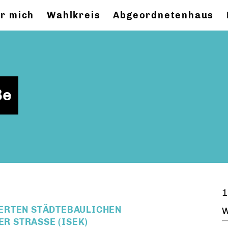
r mich
Wahlkreis
Abgeordnetenhaus
ße
1
ERTEN STÄDTEBAULICHEN
W
 STRASSE (ISEK)