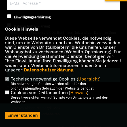
Einwilligungserklärung
Datenschutzerklärung
Cookie Hinweis
Hiermit berechtige ich die CDU Berlin zur Nutzung der Daten im Sinn
Diese Webseite verwendet Cookies, die notwendig
der nachfolgenden
Datenschutzerklärung.*
sind, um die Webseite zu nutzen. Weiterhin verwenden
wir Dienste von Drittanbietern, die uns helfen, unser
Anti-Roboter-Verifizierung
Webangebot zu verbessern (Website-Optmierung). Für
Hier klicken
die Verwendung bestimmter Dienste, benötigen wir
Ihre Einwilligung. Ihre Einwilligung können Sie jederzeit
Friendly
Captcha ⇗
widerrufen. Weitere Informationen finden Sie in
unserer
Datenschutzerklärung
.
Technisch notwendige Cookies (
Übersicht
)
Die notwendigen Cookies werden allein für den
* Pflichtfeld!
ordnungsgemäßen Gebrauch der Webseite benötigt.
Cookies von Drittanbietern (
Hinweis
)
Derzeit verzichten wir auf Scripte von Drittanbietern auf der
Webseite.
@2026 Aldona Niemczyk, MdA
Alle Rechte vorbehalten.
Einverstanden