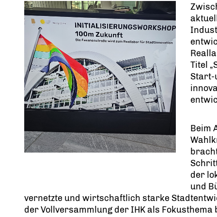
Zwisc
aktuel
Indust
entwic
Realla
Titel 
Start
innova
entwic
Beim 
Wahlk
bracht
Schri
der lo
und Bü
vernetzte und wirtschaftlich starke Stadtentw
der Vollversammlung der IHK als Fokusthema 