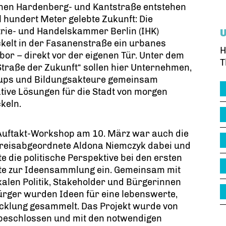
hen Hardenberg- und Kantstraße entstehen
l hundert Meter gelebte Zukunft: Die
rie- und Handelskammer Berlin (IHK)
kelt in der Fasanenstraße ein urbanes
H
bor – direkt vor der eigenen Tür. Unter dem
T
„Straße der Zukunft“ sollen hier Unternehmen,
-ups und Bildungsakteure gemeinsam
tive Lösungen für die Stadt von morgen
keln.
Auftakt-Workshop am 10. März war auch die
reisabgeordnete Aldona Niemczyk dabei und
e die politische Perspektive bei den ersten
tte zur Ideensammlung ein. Gemeinsam mit
kalen Politik, Stakeholder und Bürgerinnen
rger wurden Ideen für eine lebenswerte,
icklung gesammelt. Das Projekt wurde von
beschlossen und mit den notwendigen