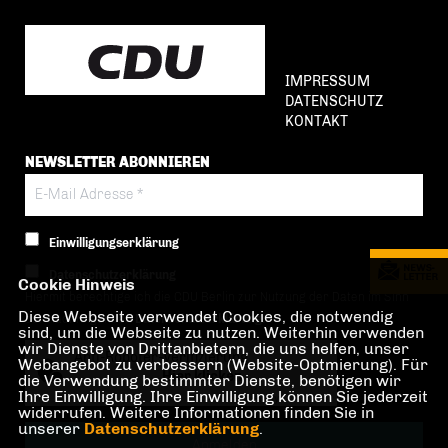
IMPRESSUM
DATENSCHUTZ
KONTAKT
NEWSLETTER ABONNIEREN
Einwilligungserklärung
Datenschutzerklärung
Cookie Hinweis
Hiermit berechtige ich die CDU Berlin zur Nutzung der Daten im Sinn
Diese Webseite verwendet Cookies, die notwendig
der nachfolgenden
Datenschutzerklärung.*
sind, um die Webseite zu nutzen. Weiterhin verwenden
wir Dienste von Drittanbietern, die uns helfen, unser
Anti-Roboter-Verifizierung
Webangebot zu verbessern (Website-Optmierung). Für
Hier klicken
die Verwendung bestimmter Dienste, benötigen wir
Ihre Einwilligung. Ihre Einwilligung können Sie jederzeit
Friendly
Captcha ⇗
widerrufen. Weitere Informationen finden Sie in
unserer
Datenschutzerklärung
.