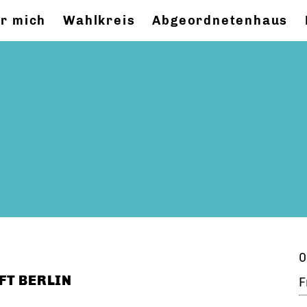
r mich
Wahlkreis
Abgeordnetenhaus
0
FT BERLIN
F