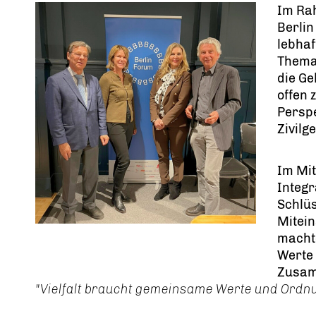
Im Rah
Berlin
lebha
Them
die Ge
offen 
Perspe
Zivilg
Im Mit
Integr
Schlüs
Mitein
machte
Werte 
Zusam
"Vielfalt braucht gemeinsame Werte und Ordnung