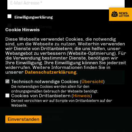
Einwilligungserklärung
Datenschutzerklärung
Cookie Hinweis
Hiermit berechtige ich die CDU Berlin zur Nutzung der Daten im Sinn
Diese Webseite verwendet Cookies, die notwendig
der nachfolgenden
Datenschutzerklärung.*
sind, um die Webseite zu nutzen. Weiterhin verwenden
wir Dienste von Drittanbietern, die uns helfen, unser
Anti-Roboter-Verifizierung
Webangebot zu verbessern (Website-Optmierung). Für
Hier klicken
die Verwendung bestimmter Dienste, benötigen wir
Ihre Einwilligung. Ihre Einwilligung können Sie jederzeit
Friendly
Captcha ⇗
widerrufen. Weitere Informationen finden Sie in
unserer
Datenschutzerklärung
.
Technisch notwendige Cookies (
Übersicht
)
Die notwendigen Cookies werden allein für den
* Pflichtfeld!
ordnungsgemäßen Gebrauch der Webseite benötigt.
Cookies von Drittanbietern (
Hinweis
)
Derzeit verzichten wir auf Scripte von Drittanbietern auf der
Webseite.
@2026 Aldona Niemczyk, MdA
Alle Rechte vorbehalten.
Einverstanden
REALISATION: SHARKNESS MEDIA GMBH & CO. KG