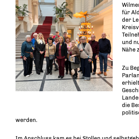
Wilme
für Al
der Le
Kreis
Teiln
und nu
Nähe z
Zu Be
Parla
erhiel
Geschi
Lande
die Be
politi
werden.
Im Anschluss kam es bei Stollen und selbstge