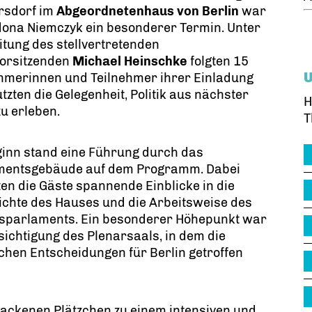
rsdorf im
Abgeordnetenhaus von Berlin
war
dona Niemczyk ein besonderer Termin. Unter
itung des stellvertretenden
vorsitzenden
Michael Heinschke
folgten 15
ehmerinnen und Teilnehmer ihrer Einladung
tzten die Gelegenheit, Politik aus nächster
H
u erleben.
T
ginn stand eine Führung durch das
mentsgebäude auf dem Programm. Dabei
ten die Gäste spannende Einblicke in die
chte des Hauses und die Arbeitsweise des
sparlaments. Ein besonderer Höhepunkt war
sichtigung des Plenarsaals, in dem die
schen Entscheidungen für Berlin getroffen
backenen Plätzchen zu einem intensiven und