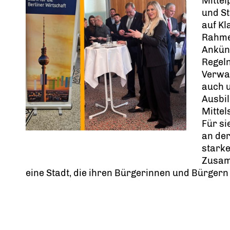
Mittel
und St
auf Kl
Rahme
Ankün
Regel
Verwal
auch u
Ausbi
Mittel
Für si
an der
starke
Zusamm
eine Stadt, die ihren Bürgerinnen und Bürgern 