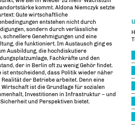
punkt, wie Berlin wieder zu mehr Wachstum
andortstärke kommt. Aldona Niemczyk setzte
artext: Gute wirtschaftliche
nbedingungen entstehen nicht durch
digungen, sondern durch verlässliche
H
n, schnellere Genehmigungen und eine
T
tung, die funktioniert. Im Austausch ging es
m Ausbildung, die hochdiskutiere
ldungsplatzumlage, Fachkräfte und den
stand, der in Berlin oft zu wenig Gehör findet.
e ist entscheidend, dass Politik wieder näher
 Realität der Betriebe arbeitet. Denn eine
 Wirtschaft ist die Grundlage für sozialen
enhalt, Investitionen in Infrastruktur – und
Sicherheit und Perspektiven bietet.