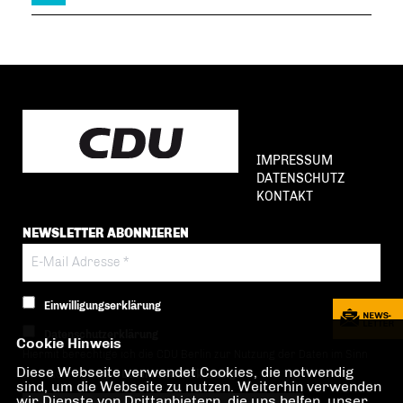
IMPRESSUM
DATENSCHUTZ
KONTAKT
NEWSLETTER ABONNIEREN
Einwilligungserklärung
Datenschutzerklärung
Cookie Hinweis
Hiermit berechtige ich die CDU Berlin zur Nutzung der Daten im Sinn
Diese Webseite verwendet Cookies, die notwendig
der nachfolgenden
Datenschutzerklärung.*
sind, um die Webseite zu nutzen. Weiterhin verwenden
wir Dienste von Drittanbietern, die uns helfen, unser