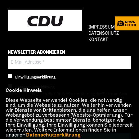
IMPRESSUM
DATENSCHUTZ
KONTAKT
NEWSLETTER ABONNIEREN
Einwilligungserklärung
Datenschutzerklärung
Cookie Hinweis
Hiermit berechtige ich die CDU Berlin zur Nutzung der Daten im Sinn
Diese Webseite verwendet Cookies, die notwendig
der nachfolgenden
Datenschutzerklärung.*
sind, um die Webseite zu nutzen. Weiterhin verwenden
wir Dienste von Drittanbietern, die uns helfen, unser
Anti-Roboter-Verifizierung
Webangebot zu verbessern (Website-Optmierung). Für
Hier klicken
die Verwendung bestimmter Dienste, benötigen wir
Ihre Einwilligung. Ihre Einwilligung können Sie jederzeit
Friendly
Captcha ⇗
widerrufen. Weitere Informationen finden Sie in
unserer
Datenschutzerklärung
.