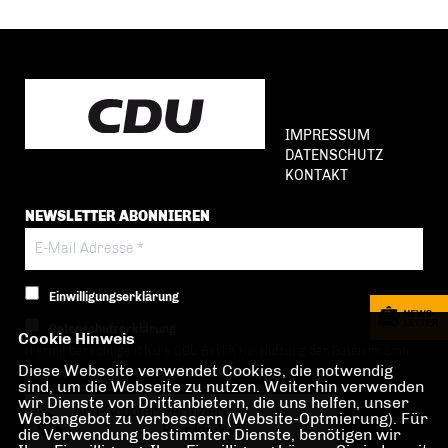
IMPRESSUM
DATENSCHUTZ
KONTAKT
NEWSLETTER ABONNIEREN
Einwilligungserklärung
Datenschutzerklärung
Cookie Hinweis
Hiermit berechtige ich die CDU Berlin zur Nutzung der Daten im Sinn
Diese Webseite verwendet Cookies, die notwendig
der nachfolgenden
Datenschutzerklärung.*
sind, um die Webseite zu nutzen. Weiterhin verwenden
wir Dienste von Drittanbietern, die uns helfen, unser
Anti-Roboter-Verifizierung
Webangebot zu verbessern (Website-Optmierung). Für
Hier klicken
die Verwendung bestimmter Dienste, benötigen wir