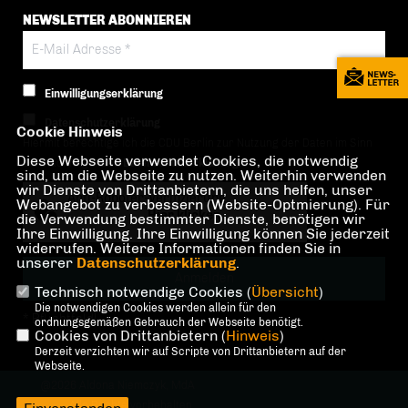
NEWSLETTER ABONNIEREN
Einwilligungserklärung
Datenschutzerklärung
Cookie Hinweis
Hiermit berechtige ich die CDU Berlin zur Nutzung der Daten im Sinn
Diese Webseite verwendet Cookies, die notwendig
der nachfolgenden
Datenschutzerklärung.*
sind, um die Webseite zu nutzen. Weiterhin verwenden
wir Dienste von Drittanbietern, die uns helfen, unser
Anti-Roboter-Verifizierung
Webangebot zu verbessern (Website-Optmierung). Für
Hier klicken
die Verwendung bestimmter Dienste, benötigen wir
Ihre Einwilligung. Ihre Einwilligung können Sie jederzeit
Friendly
Captcha ⇗
widerrufen. Weitere Informationen finden Sie in
unserer
Datenschutzerklärung
.
Technisch notwendige Cookies (
Übersicht
)
Die notwendigen Cookies werden allein für den
* Pflichtfeld!
ordnungsgemäßen Gebrauch der Webseite benötigt.
Cookies von Drittanbietern (
Hinweis
)
Derzeit verzichten wir auf Scripte von Drittanbietern auf der
Webseite.
@2026 Aldona Niemczyk, MdA
Alle Rechte vorbehalten.