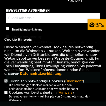
KONTAKT
NEWSLETTER ABONNIEREN
Einwilligungserklärung
Datenschutzerklärung
Cookie Hinweis
Hiermit berechtige ich die CDU Berlin zur Nutzung der Daten im Sinn
Diese Webseite verwendet Cookies, die notwendig
der nachfolgenden
Datenschutzerklärung.*
sind, um die Webseite zu nutzen. Weiterhin verwenden
wir Dienste von Drittanbietern, die uns helfen, unser
Anti-Roboter-Verifizierung
Webangebot zu verbessern (Website-Optmierung). Für
Hier klicken
die Verwendung bestimmter Dienste, benötigen wir
Ihre Einwilligung. Ihre Einwilligung können Sie jederzeit
Friendly
Captcha ⇗
widerrufen. Weitere Informationen finden Sie in
unserer
Datenschutzerklärung
.
Technisch notwendige Cookies (
Übersicht
)
Die notwendigen Cookies werden allein für den
* Pflichtfeld!
ordnungsgemäßen Gebrauch der Webseite benötigt.
Cookies von Drittanbietern (
Hinweis
)
Derzeit verzichten wir auf Scripte von Drittanbietern auf der
Webseite.
@2026 Aldona Niemczyk, MdA